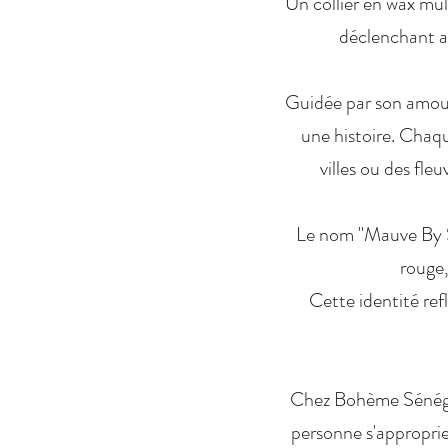
Un collier en wax mul
déclenchant ai
Guidée par son amour 
une histoire. Chaq
villes ou des fle
Le nom "Mauve By Sa
rouge,
Cette identité ref
Chez Bohème Sénégala
personne s'approprie