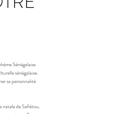
OTRE
Bohème Sénégalaise
turelle sénégalaise.
imer sa personnalité
e natale de Safiétou.