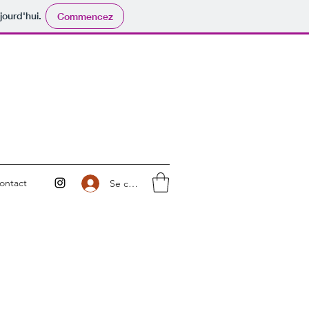
jourd'hui.
Commencez
ontact
Se connecter