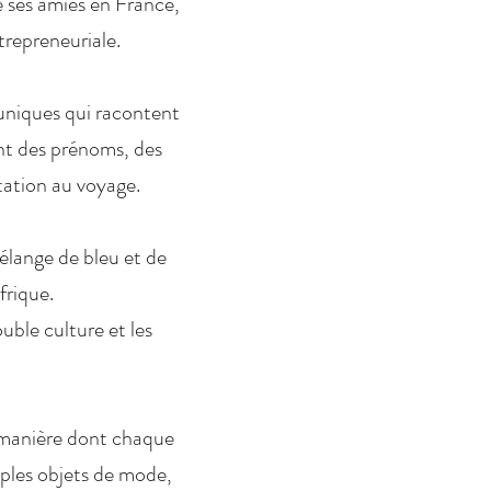
e ses amies en France,
trepreneuriale.
 uniques qui racontent
nt des prénoms, des
itation au voyage.
élange de bleu et de
frique.
uble culture et les
a manière dont chaque
mples objets de mode,