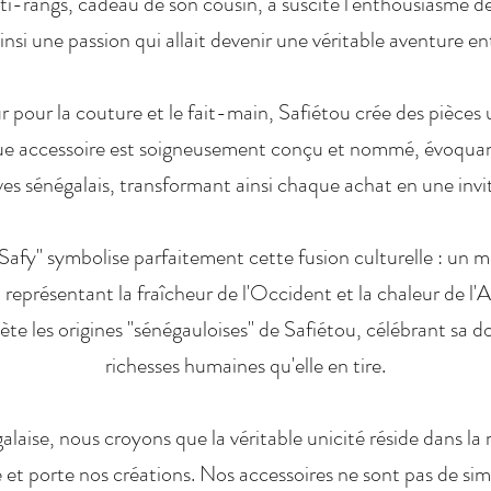
ti-rangs, cadeau de son cousin, a suscité l'enthousiasme d
nsi une passion qui allait devenir une véritable aventure en
pour la couture et le fait-main, Safiétou crée des pièces
ue accessoire est soigneusement conçu et nommé, évoqua
uves sénégalais, transformant ainsi chaque achat en une inv
fy" symbolise parfaitement cette fusion culturelle : un m
 représentant la fraîcheur de l'Occident et la chaleur de l'A
lète les origines "sénégauloises" de Safiétou, célébrant sa do
richesses humaines qu'elle en tire.
ise, nous croyons que la véritable unicité réside dans l
 et porte nos créations. Nos accessoires ne sont pas de si